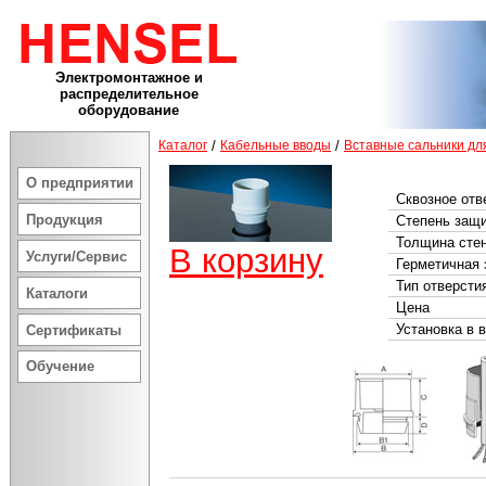
Электромонтажное и
распределительное
оборудование
Каталог
/
Кабельные вводы
/
Вставные сальники дл
О предприятии
Сквозное отв
Продукция
Степень защ
Толщина сте
В корзину
Услуги/Сервис
Герметичная 
Тип отверсти
Каталоги
Цена
Установка в 
Сертификаты
Обучение