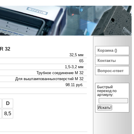
R 32
Корзина ()
32,5 мм
Контакты
65
1,5-3,2 мм
Вопрос-ответ
Трубное соединение M 32
Для выштампованныхотверстий M 32
98.11 руб.
Быстрый
переход по
артикулу:
D
8,5