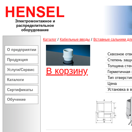
Электромонтажное и
распределительное
оборудование
Каталог
/
Кабельные вводы
/
Вставные сальники дл
О предприятии
Сквозное отв
Продукция
Степень защ
Толщина сте
В корзину
Услуги/Сервис
Герметичная 
Тип отверсти
Каталоги
Цена
Установка в 
Сертификаты
Обучение