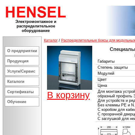
Электромонтажное и
распределительное
оборудование
Каталог
/
Распределительные боксы для модульных
Специаль
О предприятии
Продукция
Габариты
Степень защиты
Услуги/Сервис
Модулей
Цвет
Каталоги
Цена
Для монтажа устрой
Сертификаты
В корзину
образный профиль 
Для устройств и ря
Обучение
Без клеммы PE и N.
С коробом для кабе
С прозрачной дверц
С заглушкой для не