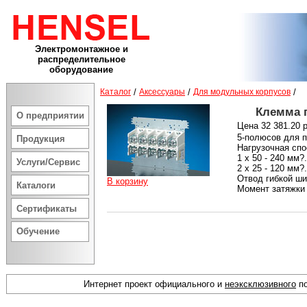
Электромонтажное и
распределительное
оборудование
Каталог
/
Аксессуары
/
Для модульных корпусов
/
Клемма п
О предприятии
Цена 32 381.20 р
5-полюсов для 
Продукция
Нагрузочная спо
1 х 50 - 240 мм?.
Услуги/Сервис
2 х 25 - 120 мм?.
Отвод гибкой ш
В корзину
Каталоги
Момент затяжки
Сертификаты
Обучение
Интернет проект официального и
неэксклюзивного
по