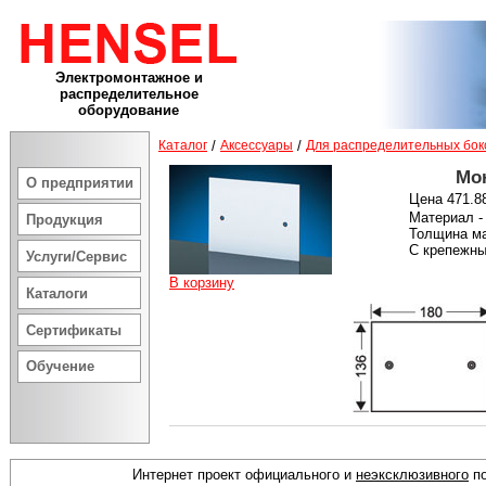
Электромонтажное и
распределительное
оборудование
Каталог
/
Аксессуары
/
Для распределительных бок
Мо
О предприятии
Цена 471.88
Материал -
Продукция
Толщина ма
С крепежны
Услуги/Сервис
В корзину
Каталоги
Сертификаты
Обучение
Интернет проект официального и
неэксклюзивного
по